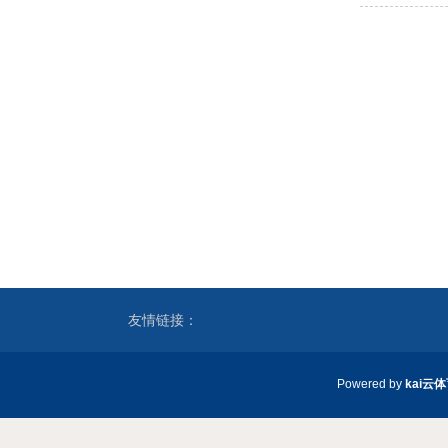
友情链接：
Powered by
kai云