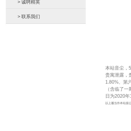
> 诚聘精英
> 联系我们
本站音尘，5月
贵寓泄露，楚
1.80%、
（含临了一
日为2020年
以上履当作本站据公开