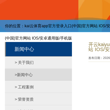
你的位置：
kai云体育app官方登录入口(中国)官方网站 IOS
(中国)官方网站 IOS/安卓通用版/手机版
开云kai
新闻中心
站 IOS
发布日期：2026-
> 关于我们
>新闻中心
> 工程案例
> 荣誉资质