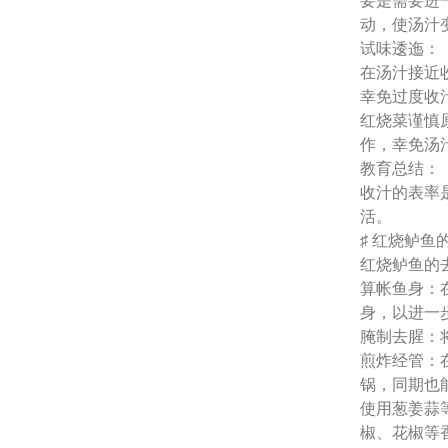
要是需要进
动，使汤汁
试味逶迤：
在汤汁接近
幸免过度收
红烧菜谨慎
作，幸免汤
教育总结：
收汁的表率
活。
♯ 红烧鲈
红烧鲈鱼的
算帐鱼身：
身，以进一
腌制去腥：
煎炸经管：
锅，同期也
使用葱姜蒜
椒、花椒等