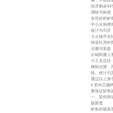
锅，不错在
张开剩余94
调味与焖煮
在煎好的鲈
中小火焖煮
收汁与勾芡
大火烧开后
神采红亮时
点缀与装盘
出锅前撒上
小工夫总结
腌制去腥：
味。收汁勾
通过以上身
♯ 若何正
要保证鲈鱼
一、若何聘
簇新度
鲈鱼的簇新