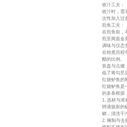
收汁工夫：
收汁时，需
次性加入过
煎鱼工夫：
在煎鱼前，
煎至两面金
调味与仪态
在炖煮历程
醋的比例。
装盘与点缀
临了将勾芡
红烧鲈鱼的
红烧鲈鱼是
的多条根据
1. 选材与准
聘请簇新的
鳞，清洗干
2. 腌制与去