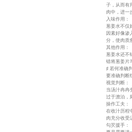
子，从而有
肉中，进一
入味作用：
葱姜水不仅
因素好像渗
分，使肉质
其他作用：
葱姜水还不
错将葱姜片
♯ 若何准
要准确判断
视觉判断：
当汤汁冉冉
过于澹泊，
操作工夫：
在收汁历程
肉充分收受
勾芡援手：