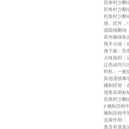
煎鱼时少翻
煎鱼时少翻
煎鱼时少翻
感。此外，
或陆续翻动
若何确保鱼
甩手火候：
身干燥：煎
入味面积，
让热油均匀
时机：一般
其他谨慎事
腌制经管：
现鱼容易粘
煎鱼时少翻
♯ 腌制历
腌制历程中
去腥作用：
葱含有蒸发