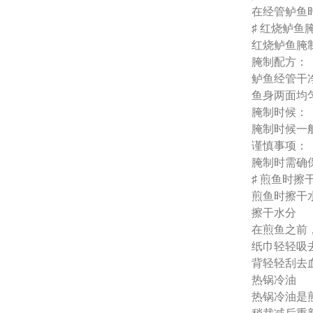
在经管鲈鱼
♯ 红烧鲈
红烧鲈鱼腌
腌制配方：
鲈鱼经管干
鱼身两面均
腌制时候：
腌制时候一
谨慎事项：
腌制时需确
♯ 煎鱼时
煎鱼时擦干
擦干水分
在煎鱼之前
纸巾轻轻吸
背轻轻刮去
热锅冷油
热锅冷油是