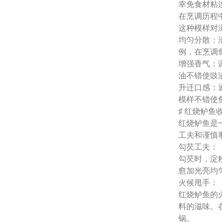
幸免食材粘
在烹调历程
这种模样对
均匀分散：
例，在烹调
增强香气：
油不错使豉
升迁口感：
模样不错使
♯ 红烧鲈
红烧鲈鱼是
工夫和谨慎
勾芡工夫：
勾芡时，淀
愈加光亮均
火候甩手：
红烧鲈鱼的
料的滋味。
锅。