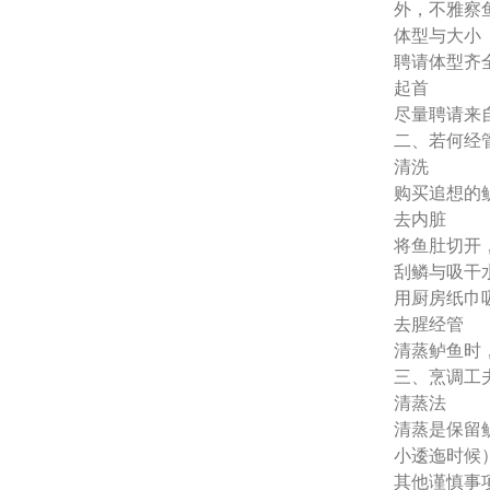
外，不雅察
体型与大小
聘请体型齐
起首
尽量聘请来
二、若何经
清洗
购买追想的
去内脏
将鱼肚切开
刮鳞与吸干
用厨房纸巾
去腥经管
清蒸鲈鱼时
三、烹调工
清蒸法
清蒸是保留
小逶迤时候
其他谨慎事