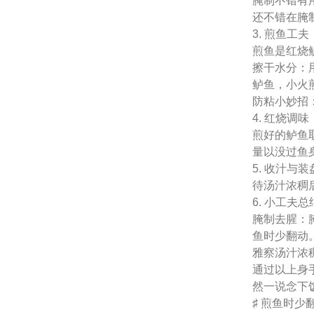
腌制不错有
还不错在腌
3. 煎鱼工夫
煎鱼是红烧
擦干水分：
鲈鱼，小火
防粘小妙招
4. 红烧调味
煎好的鲈鱼
量以没过鱼
5. 收汁与装
待汤汁浓稠
6. 小工夫总
腌制去腥：
鱼时少翻动
雅察汤汁浓
通过以上身
然一说念下
♯ 煎鱼时