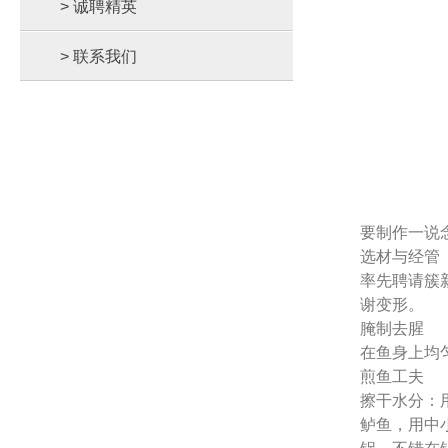
> 诚聘精英
> 联系我们
要制作一说
选材与经管
率先聘请簇
谢变形。
腌制去腥
在鱼身上均
煎鱼工夫
擦干水分：
鲈鱼，用中