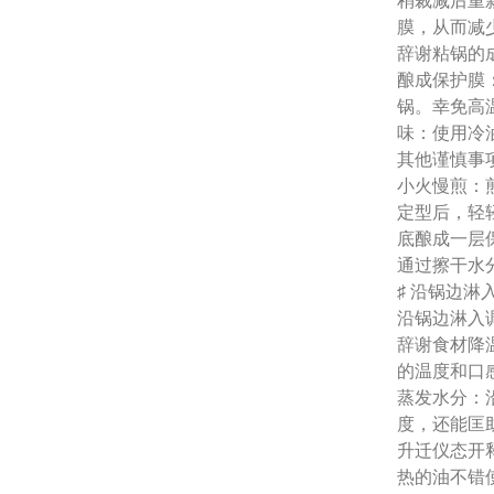
稍裁减后重
膜，从而减
辞谢粘锅的
酿成保护膜
锅。幸免高
味：使用冷
其他谨慎事
小火慢煎：
定型后，轻
底酿成一层
通过擦干水
♯ 沿锅边
沿锅边淋入
辞谢食材降
的温度和口
蒸发水分：
度，还能匡
升迁仪态开
热的油不错