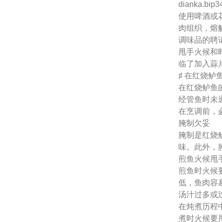
dianka.bip3
使用啤酒或
肉组织，熔
调味品的聘
甩手火候和
临了加入蒜
♯ 在红烧
在红烧鲈鱼
经管鱼时未
在烹调前，
腌制欠妥
腌制是红烧
味。此外，
煎鱼火候甩
煎鱼时火候
低，鱼肉容
汤汁过多或
在炖煮历程
煮时火候要