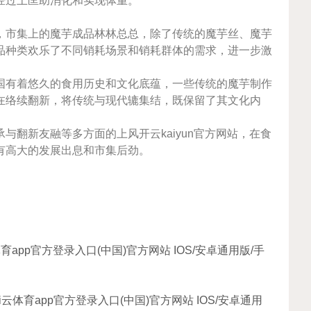
经过上匡助消化和实现体重。
，市集上的魔芋成品林林总总，除了传统的魔芋丝、魔芋
品种类欢乐了不同销耗场景和销耗群体的需求，进一步激
国有着悠久的食用历史和文化底蕴，一些传统的魔芋制作
在络续翻新，将传统与现代辘集结，既保留了其文化内
翻新友融等多方面的上风开云kaiyun官方网站，在食
有高大的发展出息和市集后劲。
育app官方登录入口(中国)官方网站 IOS/安卓通用版/手
i云体育app官方登录入口(中国)官方网站 IOS/安卓通用