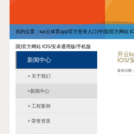
你的位置：
kai云体育app官方登录入口(中国)官方网站 I
国)官方网站 IOS/安卓通用版/手机版
开云k
新闻中心
IOS
发布日期：2
> 关于我们
>新闻中心
> 工程案例
> 荣誉资质