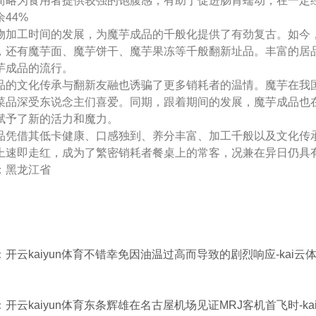
简略为食用者提供较强的饱腹感，有助于促进肠胃蠕动，在一定
44%
物加工时间的发展，为魔芋成品的千般化提供了有劲复古。如今
，还有魔芋面、魔芋饼干、魔芋果冻等千般翻新址品。丰富的居
芋成品的流行。
品的文化传承与翻新友融也诱骗了更多销耗者的温情。魔芋在我
菜品深受东说念主们喜爱。同期，跟着期间的发展，魔芋成品也
赋予了新的活力和魔力。
品凭借其低卡健康、口感独到、养分丰富、加工千般以及文化传承与
上速即走红，成为了繁密销耗者餐桌上的常客，况兼在异日仍具
：黑龙江省
：
开云kaiyun体育不错幸免因油温过高而导致的剧烈响应-kai云体
：
开云kaiyun体育东条辉雄在名古屋机场见证MRJ客机首飞时-ka